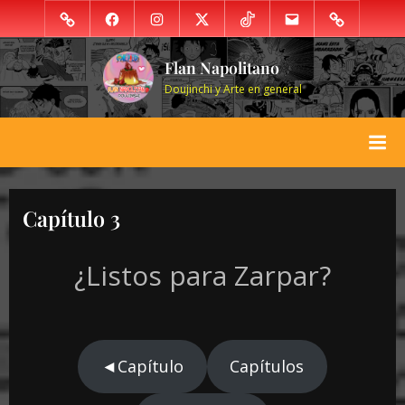
Skip
Patreon
Facebook
Instagram
Twitter
TikTok
Gmail
PayPal
to
content
Flan Napolitano
Doujinchi y Arte en general
Capítulo 3
¿Listos para Zarpar?
◄Capítulo
Capítulos