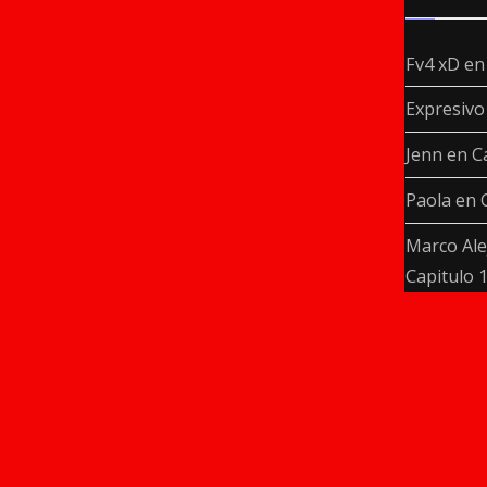
Fv4 xD
e
Expresivo
Jenn
en
C
Paola
en
Marco Ale
Capitulo 