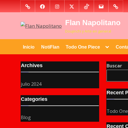
Skip
Patreon
Facebook
Instagram
Twitter
TikTok
Gmail
PayPal
to
content
Flan Napolitano
Doujinchi y Arte en general
Toggle
Inicio
NotiFlan
Todo One Piece
Cont
sub-
menu
Archives
Buscar
julio 2024
Recent 
Categories
Todo One
Blog
Recent 