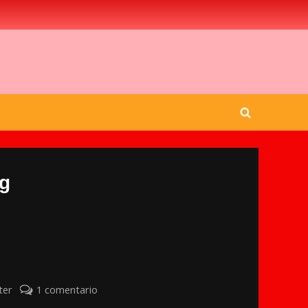
Toggle
search
form
g
en
ter
1 comentario
Todo