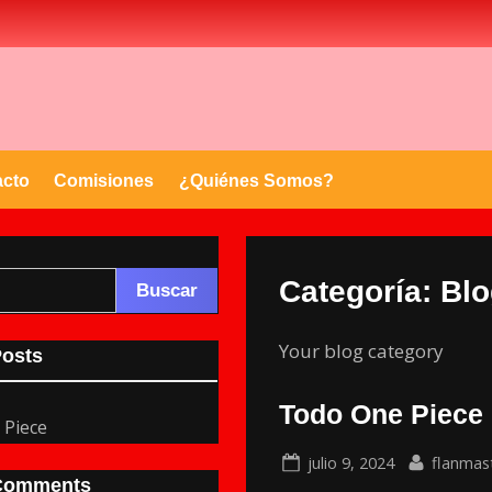
acto
Comisiones
¿Quiénes Somos?
Categoría:
Blo
Buscar
Your blog category
Posts
Todo One Piece
 Piece
Posted
By
julio 9, 2024
flanmas
Comments
on